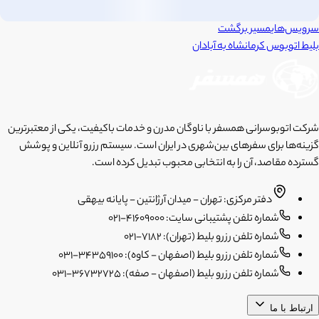
سرویس‌های
مسیر برگشت
بلیط اتوبوس
کرمانشاه
به
آبادان
شرکت اتوبوسرانی همسفر با ناوگان مدرن و خدمات باکیفیت، یکی از معتبرترین
گزینه‌ها برای سفرهای بین‌شهری در ایران است. سیستم رزرو آنلاین و پوشش
گسترده مقاصد، آن را به انتخابی محبوب تبدیل کرده است.
دفتر مرکزی: تهران - میدان آرژانتین - پایانه بیهقی
شماره تلفن پشتیبانی سایت: 41609000-021
شماره تلفن رزرو بلیط (تهران): 7182-021
شماره تلفن رزرو بلیط (اصفهان - کاوه): 34359100-031
شماره تلفن رزرو بلیط (اصفهان - صفه): 36732725-031
ارتباط با ما