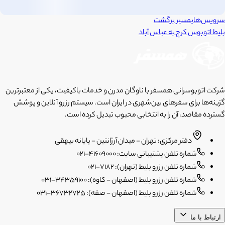
سرویس‌های
مسیر برگشت
بلیط اتوبوس
کرج
به
عباس آباد
شرکت اتوبوسرانی همسفر با ناوگان مدرن و خدمات باکیفیت، یکی از معتبرترین
گزینه‌ها برای سفرهای بین‌شهری در ایران است. سیستم رزرو آنلاین و پوشش
گسترده مقاصد، آن را به انتخابی محبوب تبدیل کرده است.
دفتر مرکزی: تهران - میدان آرژانتین - پایانه بیهقی
شماره تلفن پشتیبانی سایت: 41609000-021
شماره تلفن رزرو بلیط (تهران): 7182-021
شماره تلفن رزرو بلیط (اصفهان - کاوه): 34359100-031
شماره تلفن رزرو بلیط (اصفهان - صفه): 36732725-031
ارتباط با ما