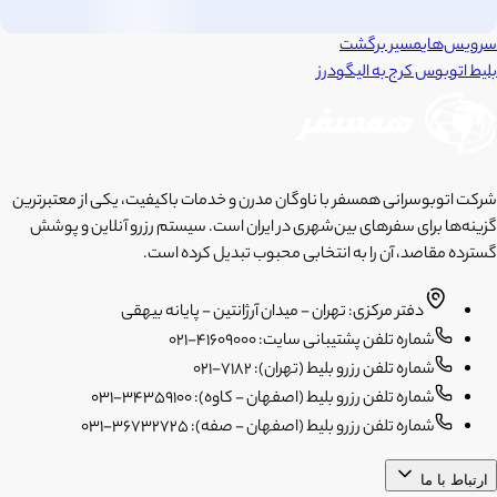
سرویس‌های
مسیر برگشت
بلیط اتوبوس
کرج
به
الیگودرز
شرکت اتوبوسرانی همسفر با ناوگان مدرن و خدمات باکیفیت، یکی از معتبرترین
گزینه‌ها برای سفرهای بین‌شهری در ایران است. سیستم رزرو آنلاین و پوشش
گسترده مقاصد، آن را به انتخابی محبوب تبدیل کرده است.
دفتر مرکزی: تهران - میدان آرژانتین - پایانه بیهقی
شماره تلفن پشتیبانی سایت: 41609000-021
شماره تلفن رزرو بلیط (تهران): 7182-021
شماره تلفن رزرو بلیط (اصفهان - کاوه): 34359100-031
شماره تلفن رزرو بلیط (اصفهان - صفه): 36732725-031
ارتباط با ما