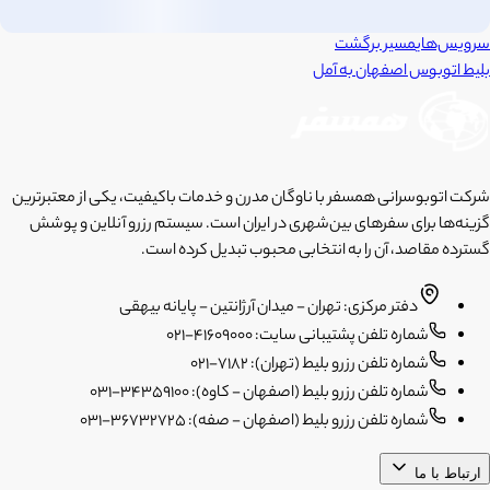
سرویس‌های
مسیر برگشت
بلیط اتوبوس
اصفهان
به
آمل
شرکت اتوبوسرانی همسفر با ناوگان مدرن و خدمات باکیفیت، یکی از معتبرترین
گزینه‌ها برای سفرهای بین‌شهری در ایران است. سیستم رزرو آنلاین و پوشش
گسترده مقاصد، آن را به انتخابی محبوب تبدیل کرده است.
دفتر مرکزی: تهران - میدان آرژانتین - پایانه بیهقی
شماره تلفن پشتیبانی سایت: 41609000-021
شماره تلفن رزرو بلیط (تهران): 7182-021
شماره تلفن رزرو بلیط (اصفهان - کاوه): 34359100-031
شماره تلفن رزرو بلیط (اصفهان - صفه): 36732725-031
ارتباط با ما