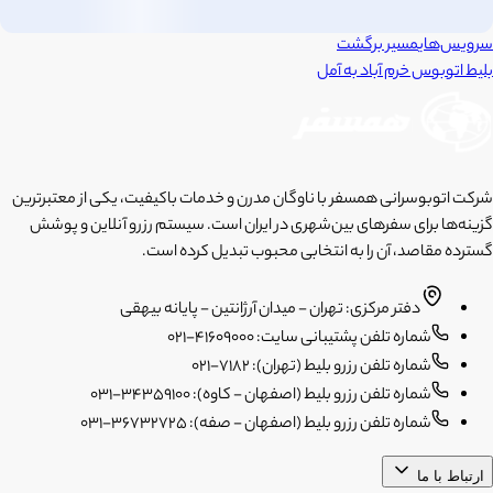
سرویس‌های
مسیر برگشت
بلیط اتوبوس
خرم آباد
به
آمل
شرکت اتوبوسرانی همسفر با ناوگان مدرن و خدمات باکیفیت، یکی از معتبرترین
گزینه‌ها برای سفرهای بین‌شهری در ایران است. سیستم رزرو آنلاین و پوشش
گسترده مقاصد، آن را به انتخابی محبوب تبدیل کرده است.
دفتر مرکزی: تهران - میدان آرژانتین - پایانه بیهقی
شماره تلفن پشتیبانی سایت: 41609000-021
شماره تلفن رزرو بلیط (تهران): 7182-021
شماره تلفن رزرو بلیط (اصفهان - کاوه): 34359100-031
شماره تلفن رزرو بلیط (اصفهان - صفه): 36732725-031
ارتباط با ما