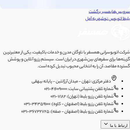
سرویس‌های
مسیر برگشت
بلیط اتوبوس
نوشهر
به
آمل
شرکت اتوبوسرانی همسفر با ناوگان مدرن و خدمات باکیفیت، یکی از معتبرترین
گزینه‌ها برای سفرهای بین‌شهری در ایران است. سیستم رزرو آنلاین و پوشش
گسترده مقاصد، آن را به انتخابی محبوب تبدیل کرده است.
دفتر مرکزی: تهران - میدان آرژانتین - پایانه بیهقی
شماره تلفن پشتیبانی سایت: 41609000-021
شماره تلفن رزرو بلیط (تهران): 7182-021
شماره تلفن رزرو بلیط (اصفهان - کاوه): 34359100-031
شماره تلفن رزرو بلیط (اصفهان - صفه): 36732725-031
ارتباط با ما