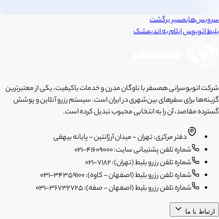
سرویس‌های
مسیر برگشت
بلیط اتوبوس
ایلام
به
اندیمشک
شرکت اتوبوسرانی همسفر با ناوگان مدرن و خدمات باکیفیت، یکی از معتبرترین
گزینه‌ها برای سفرهای بین‌شهری در ایران است. سیستم رزرو آنلاین و پوشش
گسترده مقاصد، آن را به انتخابی محبوب تبدیل کرده است.
دفتر مرکزی: تهران - میدان آرژانتین - پایانه بیهقی
شماره تلفن پشتیبانی سایت: 41609000-021
شماره تلفن رزرو بلیط (تهران): 7182-021
شماره تلفن رزرو بلیط (اصفهان - کاوه): 34359100-031
شماره تلفن رزرو بلیط (اصفهان - صفه): 36732725-031
ارتباط با ما