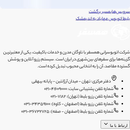
سرویس‌های
مسیر برگشت
بلیط اتوبوس
مهاباد
به
اندیمشک
شرکت اتوبوسرانی همسفر با ناوگان مدرن و خدمات باکیفیت، یکی از معتبرترین
گزینه‌ها برای سفرهای بین‌شهری در ایران است. سیستم رزرو آنلاین و پوشش
گسترده مقاصد، آن را به انتخابی محبوب تبدیل کرده است.
دفتر مرکزی: تهران - میدان آرژانتین - پایانه بیهقی
شماره تلفن پشتیبانی سایت: 41609000-021
شماره تلفن رزرو بلیط (تهران): 7182-021
شماره تلفن رزرو بلیط (اصفهان - کاوه): 34359100-031
شماره تلفن رزرو بلیط (اصفهان - صفه): 36732725-031
ارتباط با ما