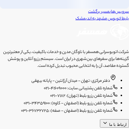
سرویس‌های
مسیر برگشت
بلیط اتوبوس
مشهد
به
اندیمشک
شرکت اتوبوسرانی همسفر با ناوگان مدرن و خدمات باکیفیت، یکی از معتبرترین
گزینه‌ها برای سفرهای بین‌شهری در ایران است. سیستم رزرو آنلاین و پوشش
گسترده مقاصد، آن را به انتخابی محبوب تبدیل کرده است.
دفتر مرکزی: تهران - میدان آرژانتین - پایانه بیهقی
شماره تلفن پشتیبانی سایت: 41609000-021
شماره تلفن رزرو بلیط (تهران): 7182-021
شماره تلفن رزرو بلیط (اصفهان - کاوه): 34359100-031
شماره تلفن رزرو بلیط (اصفهان - صفه): 36732725-031
ارتباط با ما