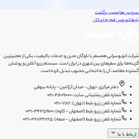
سرویس‌های
مسیر برگشت
بلیط اتوبوس
قم
به
اردکان
شرکت اتوبوسرانی همسفر با ناوگان مدرن و خدمات باکیفیت، یکی از معتبرترین
گزینه‌ها برای سفرهای بین‌شهری در ایران است. سیستم رزرو آنلاین و پوشش
گسترده مقاصد، آن را به انتخابی محبوب تبدیل کرده است.
دفتر مرکزی: تهران - میدان آرژانتین - پایانه بیهقی
شماره تلفن پشتیبانی سایت: 41609000-021
شماره تلفن رزرو بلیط (تهران): 7182-021
شماره تلفن رزرو بلیط (اصفهان - کاوه): 34359100-031
شماره تلفن رزرو بلیط (اصفهان - صفه): 36732725-031
ارتباط با ما