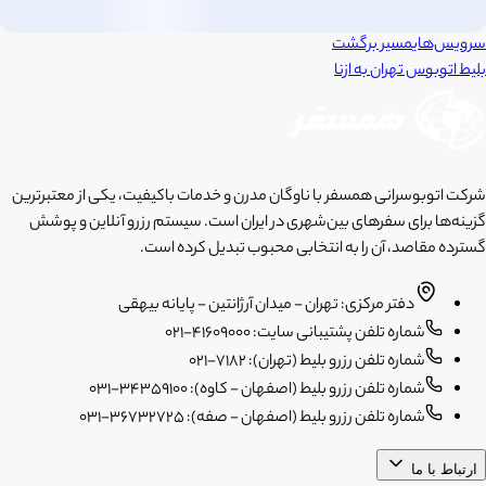
سرویس‌های
مسیر برگشت
بلیط اتوبوس
تهران
به
ازنا
شرکت اتوبوسرانی همسفر با ناوگان مدرن و خدمات باکیفیت، یکی از معتبرترین
گزینه‌ها برای سفرهای بین‌شهری در ایران است. سیستم رزرو آنلاین و پوشش
گسترده مقاصد، آن را به انتخابی محبوب تبدیل کرده است.
دفتر مرکزی: تهران - میدان آرژانتین - پایانه بیهقی
شماره تلفن پشتیبانی سایت: 41609000-021
شماره تلفن رزرو بلیط (تهران): 7182-021
شماره تلفن رزرو بلیط (اصفهان - کاوه): 34359100-031
شماره تلفن رزرو بلیط (اصفهان - صفه): 36732725-031
ارتباط با ما