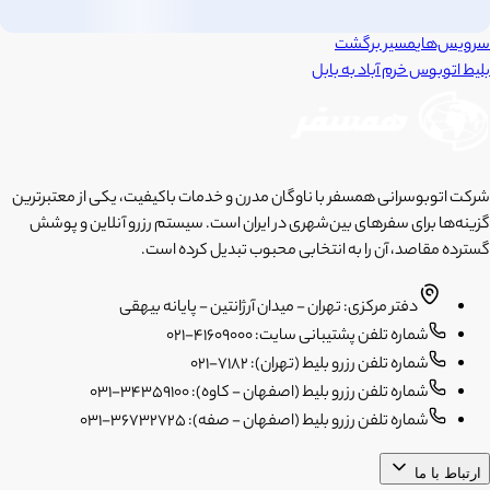
سرویس‌های
مسیر برگشت
بلیط اتوبوس
خرم آباد
به
بابل
شرکت اتوبوسرانی همسفر با ناوگان مدرن و خدمات باکیفیت، یکی از معتبرترین
گزینه‌ها برای سفرهای بین‌شهری در ایران است. سیستم رزرو آنلاین و پوشش
گسترده مقاصد، آن را به انتخابی محبوب تبدیل کرده است.
دفتر مرکزی: تهران - میدان آرژانتین - پایانه بیهقی
شماره تلفن پشتیبانی سایت: 41609000-021
شماره تلفن رزرو بلیط (تهران): 7182-021
شماره تلفن رزرو بلیط (اصفهان - کاوه): 34359100-031
شماره تلفن رزرو بلیط (اصفهان - صفه): 36732725-031
ارتباط با ما