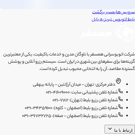
سرویس‌های
مسیر برگشت
بلیط اتوبوس
تبریز
به
بابل
شرکت اتوبوسرانی همسفر با ناوگان مدرن و خدمات باکیفیت، یکی از معتبرترین
گزینه‌ها برای سفرهای بین‌شهری در ایران است. سیستم رزرو آنلاین و پوشش
گسترده مقاصد، آن را به انتخابی محبوب تبدیل کرده است.
دفتر مرکزی: تهران - میدان آرژانتین - پایانه بیهقی
شماره تلفن پشتیبانی سایت: 41609000-021
شماره تلفن رزرو بلیط (تهران): 7182-021
شماره تلفن رزرو بلیط (اصفهان - کاوه): 34359100-031
شماره تلفن رزرو بلیط (اصفهان - صفه): 36732725-031
ارتباط با ما