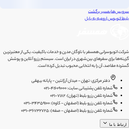
سرویس‌های
مسیر برگشت
بلیط اتوبوس
ارومیه
به
بابل
شرکت اتوبوسرانی همسفر با ناوگان مدرن و خدمات باکیفیت، یکی از معتبرترین
گزینه‌ها برای سفرهای بین‌شهری در ایران است. سیستم رزرو آنلاین و پوشش
گسترده مقاصد، آن را به انتخابی محبوب تبدیل کرده است.
دفتر مرکزی: تهران - میدان آرژانتین - پایانه بیهقی
شماره تلفن پشتیبانی سایت: 41609000-021
شماره تلفن رزرو بلیط (تهران): 7182-021
شماره تلفن رزرو بلیط (اصفهان - کاوه): 34359100-031
شماره تلفن رزرو بلیط (اصفهان - صفه): 36732725-031
ارتباط با ما