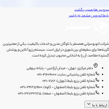
سرویس‌های
مسیر برگشت
بلیط اتوبوس
مشهد
به
بابلسر
شرکت اتوبوسرانی همسفر با ناوگان مدرن و خدمات باکیفیت، یکی از معتبرترین
گزینه‌ها برای سفرهای بین‌شهری در ایران است. سیستم رزرو آنلاین و پوشش
گسترده مقاصد، آن را به انتخابی محبوب تبدیل کرده است.
دفتر مرکزی: تهران - میدان آرژانتین - پایانه بیهقی
شماره تلفن پشتیبانی سایت: 41609000-021
شماره تلفن رزرو بلیط (تهران): 7182-021
شماره تلفن رزرو بلیط (اصفهان - کاوه): 34359100-031
شماره تلفن رزرو بلیط (اصفهان - صفه): 36732725-031
ارتباط با ما