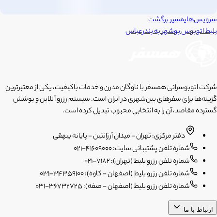
سرویس‌های
مسیر برگشت
بلیط اتوبوس
بوشهر
به
بندرعباس
شرکت اتوبوسرانی همسفر با ناوگان مدرن و خدمات باکیفیت، یکی از معتبرترین
گزینه‌ها برای سفرهای بین‌شهری در ایران است. سیستم رزرو آنلاین و پوشش
گسترده مقاصد، آن را به انتخابی محبوب تبدیل کرده است.
دفتر مرکزی: تهران - میدان آرژانتین - پایانه بیهقی
شماره تلفن پشتیبانی سایت: 41609000-021
شماره تلفن رزرو بلیط (تهران): 7182-021
شماره تلفن رزرو بلیط (اصفهان - کاوه): 34359100-031
شماره تلفن رزرو بلیط (اصفهان - صفه): 36732725-031
ارتباط با ما