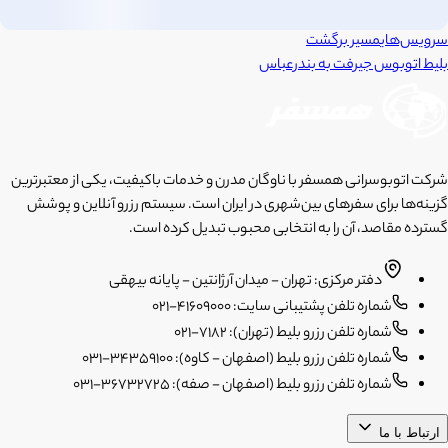
سرویس‌های
مسیر برگشت
بلیط اتوبوس
جیرفت
به
بندرعباس
شرکت اتوبوسرانی همسفر با ناوگان مدرن و خدمات باکیفیت، یکی از معتبرترین
گزینه‌ها برای سفرهای بین‌شهری در ایران است. سیستم رزرو آنلاین و پوشش
گسترده مقاصد، آن را به انتخابی محبوب تبدیل کرده است.
دفتر مرکزی: تهران - میدان آرژانتین - پایانه بیهقی
شماره تلفن پشتیبانی سایت: 41609000-021
شماره تلفن رزرو بلیط (تهران): 7182-021
شماره تلفن رزرو بلیط (اصفهان - کاوه): 34359100-031
شماره تلفن رزرو بلیط (اصفهان - صفه): 36732725-031
ارتباط با ما