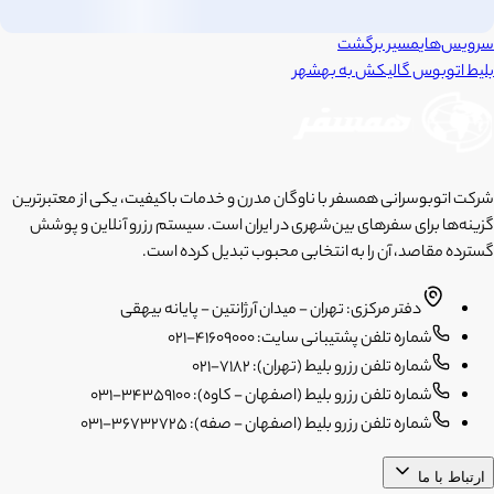
سرویس‌های
مسیر برگشت
بلیط اتوبوس
گالیکش
به
بهشهر
شرکت اتوبوسرانی همسفر با ناوگان مدرن و خدمات باکیفیت، یکی از معتبرترین
گزینه‌ها برای سفرهای بین‌شهری در ایران است. سیستم رزرو آنلاین و پوشش
گسترده مقاصد، آن را به انتخابی محبوب تبدیل کرده است.
دفتر مرکزی: تهران - میدان آرژانتین - پایانه بیهقی
شماره تلفن پشتیبانی سایت: 41609000-021
شماره تلفن رزرو بلیط (تهران): 7182-021
شماره تلفن رزرو بلیط (اصفهان - کاوه): 34359100-031
شماره تلفن رزرو بلیط (اصفهان - صفه): 36732725-031
ارتباط با ما