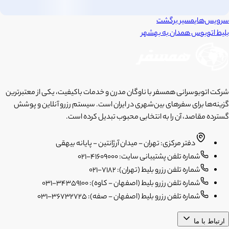
سرویس‌های
مسیر برگشت
بلیط اتوبوس
همدان
به
بهشهر
شرکت اتوبوسرانی همسفر با ناوگان مدرن و خدمات باکیفیت، یکی از معتبرترین
گزینه‌ها برای سفرهای بین‌شهری در ایران است. سیستم رزرو آنلاین و پوشش
گسترده مقاصد، آن را به انتخابی محبوب تبدیل کرده است.
دفتر مرکزی: تهران - میدان آرژانتین - پایانه بیهقی
شماره تلفن پشتیبانی سایت: 41609000-021
شماره تلفن رزرو بلیط (تهران): 7182-021
شماره تلفن رزرو بلیط (اصفهان - کاوه): 34359100-031
شماره تلفن رزرو بلیط (اصفهان - صفه): 36732725-031
ارتباط با ما