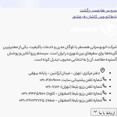
سرویس‌های
مسیر برگشت
بلیط اتوبوس
کاشان
به
بهشهر
شرکت اتوبوسرانی همسفر با ناوگان مدرن و خدمات باکیفیت، یکی از معتبرترین
گزینه‌ها برای سفرهای بین‌شهری در ایران است. سیستم رزرو آنلاین و پوشش
گسترده مقاصد، آن را به انتخابی محبوب تبدیل کرده است.
دفتر مرکزی: تهران - میدان آرژانتین - پایانه بیهقی
شماره تلفن پشتیبانی سایت: 41609000-021
شماره تلفن رزرو بلیط (تهران): 7182-021
شماره تلفن رزرو بلیط (اصفهان - کاوه): 34359100-031
شماره تلفن رزرو بلیط (اصفهان - صفه): 36732725-031
ارتباط با ما