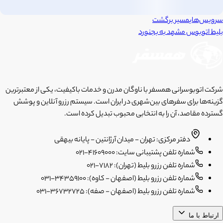
سرویس‌های
مسیر برگشت
بلیط اتوبوس
مشهد
به
بجنورد
شرکت اتوبوسرانی همسفر با ناوگان مدرن و خدمات باکیفیت، یکی از معتبرترین
گزینه‌ها برای سفرهای بین‌شهری در ایران است. سیستم رزرو آنلاین و پوشش
گسترده مقاصد، آن را به انتخابی محبوب تبدیل کرده است.
دفتر مرکزی: تهران - میدان آرژانتین - پایانه بیهقی
شماره تلفن پشتیبانی سایت: 41609000-021
شماره تلفن رزرو بلیط (تهران): 7182-021
شماره تلفن رزرو بلیط (اصفهان - کاوه): 34359100-031
شماره تلفن رزرو بلیط (اصفهان - صفه): 36732725-031
ارتباط با ما