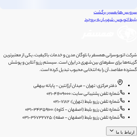
سرویس‌های
مسیر برگشت
بلیط اتوبوس
شهریار
به
بروجرد
شرکت اتوبوسرانی همسفر با ناوگان مدرن و خدمات باکیفیت، یکی از معتبرترین
گزینه‌ها برای سفرهای بین‌شهری در ایران است. سیستم رزرو آنلاین و پوشش
گسترده مقاصد، آن را به انتخابی محبوب تبدیل کرده است.
دفتر مرکزی: تهران - میدان آرژانتین - پایانه بیهقی
شماره تلفن پشتیبانی سایت: 41609000-021
شماره تلفن رزرو بلیط (تهران): 7182-021
شماره تلفن رزرو بلیط (اصفهان - کاوه): 34359100-031
شماره تلفن رزرو بلیط (اصفهان - صفه): 36732725-031
ارتباط با ما