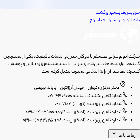
سرویس‌های
مسیر برگشت
بلیط اتوبوس
شیراز
به
یاسوج
شرکت اتوبوسرانی همسفر با ناوگان مدرن و خدمات باکیفیت، یکی از معتبرترین
گزینه‌ها برای سفرهای بین‌شهری در ایران است. سیستم رزرو آنلاین و پوشش
گسترده مقاصد، آن را به انتخابی محبوب تبدیل کرده است.
دفتر مرکزی: تهران - میدان آرژانتین - پایانه بیهقی
شماره تلفن پشتیبانی سایت: 41609000-021
شماره تلفن رزرو بلیط (تهران): 7182-021
شماره تلفن رزرو بلیط (اصفهان - کاوه): 34359100-031
شماره تلفن رزرو بلیط (اصفهان - صفه): 36732725-031
ارتباط با ما