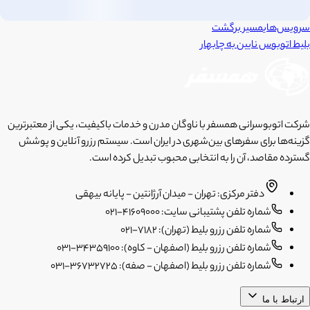
سرویس‌های
مسیر برگشت
بلیط اتوبوس
نایین
به
چابهار
شرکت اتوبوسرانی همسفر با ناوگان مدرن و خدمات باکیفیت، یکی از معتبرترین
گزینه‌ها برای سفرهای بین‌شهری در ایران است. سیستم رزرو آنلاین و پوشش
گسترده مقاصد، آن را به انتخابی محبوب تبدیل کرده است.
دفتر مرکزی: تهران - میدان آرژانتین - پایانه بیهقی
شماره تلفن پشتیبانی سایت: 41609000-021
شماره تلفن رزرو بلیط (تهران): 7182-021
شماره تلفن رزرو بلیط (اصفهان - کاوه): 34359100-031
شماره تلفن رزرو بلیط (اصفهان - صفه): 36732725-031
ارتباط با ما