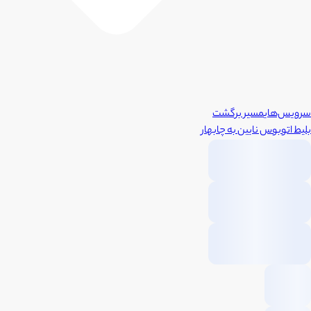
سرویس‌های
مسیر برگشت
بلیط اتوبوس
نایین
به
چابهار