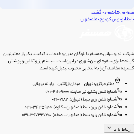
سرویس‌های
مسیر برگشت
بلیط اتوبوس
کهنوج
به
اصفهان
شرکت اتوبوسرانی همسفر با ناوگان مدرن و خدمات باکیفیت، یکی از معتبرترین
گزینه‌ها برای سفرهای بین‌شهری در ایران است. سیستم رزرو آنلاین و پوشش
گسترده مقاصد، آن را به انتخابی محبوب تبدیل کرده است.
دفتر مرکزی: تهران - میدان آرژانتین - پایانه بیهقی
شماره تلفن پشتیبانی سایت: 41609000-021
شماره تلفن رزرو بلیط (تهران): 7182-021
شماره تلفن رزرو بلیط (اصفهان - کاوه): 34359100-031
شماره تلفن رزرو بلیط (اصفهان - صفه): 36732725-031
ارتباط با ما