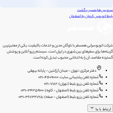
سرویس‌های
مسیر برگشت
بلیط اتوبوس
کرمان
به
اصفهان
شرکت اتوبوسرانی همسفر با ناوگان مدرن و خدمات باکیفیت، یکی از معتبرترین
گزینه‌ها برای سفرهای بین‌شهری در ایران است. سیستم رزرو آنلاین و پوشش
گسترده مقاصد، آن را به انتخابی محبوب تبدیل کرده است.
دفتر مرکزی: تهران - میدان آرژانتین - پایانه بیهقی
شماره تلفن پشتیبانی سایت: 41609000-021
شماره تلفن رزرو بلیط (تهران): 7182-021
شماره تلفن رزرو بلیط (اصفهان - کاوه): 34359100-031
شماره تلفن رزرو بلیط (اصفهان - صفه): 36732725-031
ارتباط با ما