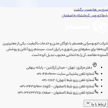
سرویس‌های
مسیر برگشت
بلیط اتوبوس
کرمانشاه
به
اصفهان
شرکت اتوبوسرانی همسفر با ناوگان مدرن و خدمات باکیفیت، یکی از معتبرترین
گزینه‌ها برای سفرهای بین‌شهری در ایران است. سیستم رزرو آنلاین و پوشش
گسترده مقاصد، آن را به انتخابی محبوب تبدیل کرده است.
دفتر مرکزی: تهران - میدان آرژانتین - پایانه بیهقی
شماره تلفن پشتیبانی سایت: 41609000-021
شماره تلفن رزرو بلیط (تهران): 7182-021
شماره تلفن رزرو بلیط (اصفهان - کاوه): 34359100-031
شماره تلفن رزرو بلیط (اصفهان - صفه): 36732725-031
ارتباط با ما