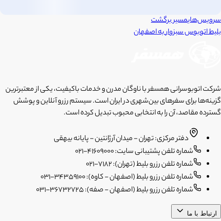
سرویس‌های
مسیر برگشت
بلیط اتوبوس
سبزوار
به
اصفهان
شرکت اتوبوسرانی همسفر با ناوگان مدرن و خدمات باکیفیت، یکی از معتبرترین
گزینه‌ها برای سفرهای بین‌شهری در ایران است. سیستم رزرو آنلاین و پوشش
گسترده مقاصد، آن را به انتخابی محبوب تبدیل کرده است.
دفتر مرکزی: تهران - میدان آرژانتین - پایانه بیهقی
شماره تلفن پشتیبانی سایت: 41609000-021
شماره تلفن رزرو بلیط (تهران): 7182-021
شماره تلفن رزرو بلیط (اصفهان - کاوه): 34359100-031
شماره تلفن رزرو بلیط (اصفهان - صفه): 36732725-031
ارتباط با ما