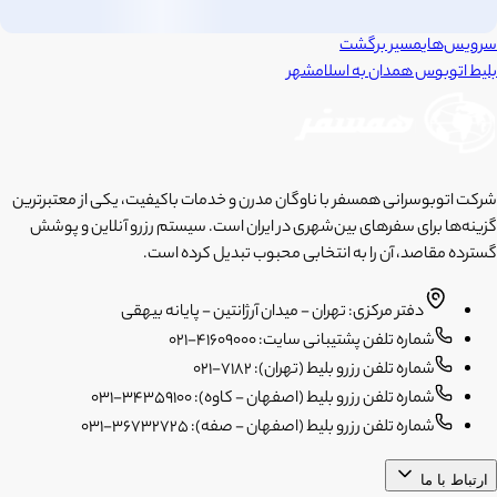
سرویس‌های
مسیر برگشت
بلیط اتوبوس
همدان
به
اسلامشهر
شرکت اتوبوسرانی همسفر با ناوگان مدرن و خدمات باکیفیت، یکی از معتبرترین
گزینه‌ها برای سفرهای بین‌شهری در ایران است. سیستم رزرو آنلاین و پوشش
گسترده مقاصد، آن را به انتخابی محبوب تبدیل کرده است.
دفتر مرکزی: تهران - میدان آرژانتین - پایانه بیهقی
شماره تلفن پشتیبانی سایت: 41609000-021
شماره تلفن رزرو بلیط (تهران): 7182-021
شماره تلفن رزرو بلیط (اصفهان - کاوه): 34359100-031
شماره تلفن رزرو بلیط (اصفهان - صفه): 36732725-031
ارتباط با ما