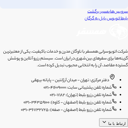
سرویس‌های
مسیر برگشت
بلیط اتوبوس
بابل
به
گرگان
شرکت اتوبوسرانی همسفر با ناوگان مدرن و خدمات باکیفیت، یکی از معتبرترین
گزینه‌ها برای سفرهای بین‌شهری در ایران است. سیستم رزرو آنلاین و پوشش
گسترده مقاصد، آن را به انتخابی محبوب تبدیل کرده است.
دفتر مرکزی: تهران - میدان آرژانتین - پایانه بیهقی
شماره تلفن پشتیبانی سایت: 41609000-021
شماره تلفن رزرو بلیط (تهران): 7182-021
شماره تلفن رزرو بلیط (اصفهان - کاوه): 34359100-031
شماره تلفن رزرو بلیط (اصفهان - صفه): 36732725-031
ارتباط با ما