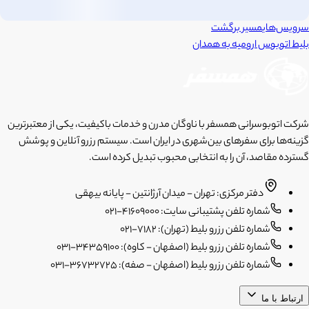
سرویس‌های
مسیر برگشت
بلیط اتوبوس
ارومیه
به
همدان
شرکت اتوبوسرانی همسفر با ناوگان مدرن و خدمات باکیفیت، یکی از معتبرترین
گزینه‌ها برای سفرهای بین‌شهری در ایران است. سیستم رزرو آنلاین و پوشش
گسترده مقاصد، آن را به انتخابی محبوب تبدیل کرده است.
دفتر مرکزی: تهران - میدان آرژانتین - پایانه بیهقی
شماره تلفن پشتیبانی سایت: 41609000-021
شماره تلفن رزرو بلیط (تهران): 7182-021
شماره تلفن رزرو بلیط (اصفهان - کاوه): 34359100-031
شماره تلفن رزرو بلیط (اصفهان - صفه): 36732725-031
ارتباط با ما