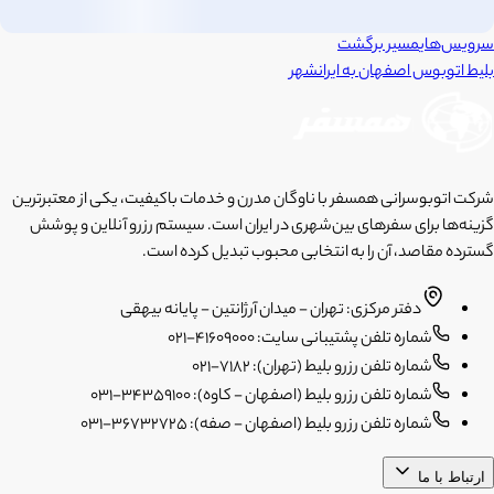
سرویس‌های
مسیر برگشت
بلیط اتوبوس
اصفهان
به
ایرانشهر
شرکت اتوبوسرانی همسفر با ناوگان مدرن و خدمات باکیفیت، یکی از معتبرترین
گزینه‌ها برای سفرهای بین‌شهری در ایران است. سیستم رزرو آنلاین و پوشش
گسترده مقاصد، آن را به انتخابی محبوب تبدیل کرده است.
دفتر مرکزی: تهران - میدان آرژانتین - پایانه بیهقی
شماره تلفن پشتیبانی سایت: 41609000-021
شماره تلفن رزرو بلیط (تهران): 7182-021
شماره تلفن رزرو بلیط (اصفهان - کاوه): 34359100-031
شماره تلفن رزرو بلیط (اصفهان - صفه): 36732725-031
ارتباط با ما