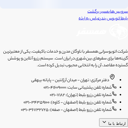
سرویس‌های
مسیر برگشت
بلیط اتوبوس
بندرعباس
به
ایذه
شرکت اتوبوسرانی همسفر با ناوگان مدرن و خدمات باکیفیت، یکی از معتبرترین
گزینه‌ها برای سفرهای بین‌شهری در ایران است. سیستم رزرو آنلاین و پوشش
گسترده مقاصد، آن را به انتخابی محبوب تبدیل کرده است.
دفتر مرکزی: تهران - میدان آرژانتین - پایانه بیهقی
شماره تلفن پشتیبانی سایت: 41609000-021
شماره تلفن رزرو بلیط (تهران): 7182-021
شماره تلفن رزرو بلیط (اصفهان - کاوه): 34359100-031
شماره تلفن رزرو بلیط (اصفهان - صفه): 36732725-031
ارتباط با ما