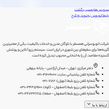
سرویس‌های
مسیر برگشت
بلیط اتوبوس
بجنورد
به
کرج
شرکت اتوبوسرانی همسفر با ناوگان مدرن و خدمات باکیفیت، یکی از معتبرترین
گزینه‌ها برای سفرهای بین‌شهری در ایران است. سیستم رزرو آنلاین و پوشش
گسترده مقاصد، آن را به انتخابی محبوب تبدیل کرده است.
دفتر مرکزی: تهران - میدان آرژانتین - پایانه بیهقی
شماره تلفن پشتیبانی سایت: 41609000-021
شماره تلفن رزرو بلیط (تهران): 7182-021
شماره تلفن رزرو بلیط (اصفهان - کاوه): 34359100-031
شماره تلفن رزرو بلیط (اصفهان - صفه): 36732725-031
ارتباط با ما