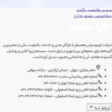
سرویس‌های
مسیر برگشت
بلیط اتوبوس
مشهد
به
کرج
شرکت اتوبوسرانی همسفر با ناوگان مدرن و خدمات باکیفیت، یکی از معتبرترین
گزینه‌ها برای سفرهای بین‌شهری در ایران است. سیستم رزرو آنلاین و پوشش
گسترده مقاصد، آن را به انتخابی محبوب تبدیل کرده است.
دفتر مرکزی: تهران - میدان آرژانتین - پایانه بیهقی
شماره تلفن پشتیبانی سایت: 41609000-021
شماره تلفن رزرو بلیط (تهران): 7182-021
شماره تلفن رزرو بلیط (اصفهان - کاوه): 34359100-031
شماره تلفن رزرو بلیط (اصفهان - صفه): 36732725-031
ارتباط با ما