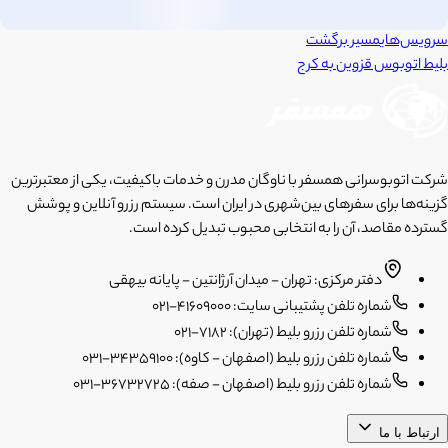
سرویس‌های
مسیر برگشت
بلیط اتوبوس
قزوین
به
کرج
شرکت اتوبوسرانی همسفر با ناوگان مدرن و خدمات باکیفیت، یکی از معتبرترین
گزینه‌ها برای سفرهای بین‌شهری در ایران است. سیستم رزرو آنلاین و پوشش
گسترده مقاصد، آن را به انتخابی محبوب تبدیل کرده است.
دفتر مرکزی: تهران - میدان آرژانتین - پایانه بیهقی
شماره تلفن پشتیبانی سایت: 41609000-021
شماره تلفن رزرو بلیط (تهران): 7182-021
شماره تلفن رزرو بلیط (اصفهان - کاوه): 34359100-031
شماره تلفن رزرو بلیط (اصفهان - صفه): 36732725-031
ارتباط با ما