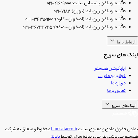
شماره تلفن پشتیبانی سایت: 41609000-021
شماره تلفن رزرو بلیط (تهران): 7182-021
شماره تلفن رزرو بلیط (اصفهان - کاوه): 34359100-031
شماره تلفن رزرو بلیط (اصفهان - صفه): 36732725-031
ارتباط با ما
لینک های سریع
اپلیکیشن همسفر
قوانین و مقررات
درباره ما
تماس با ما
لینک‌های سریع
تمامی حقوق مادی و معنوی سایت
hamsafarco.ir
محفوظ و متعلق به شرکت
همسفر می باشد، طراحی و پیاده سازی توسط
پایانه