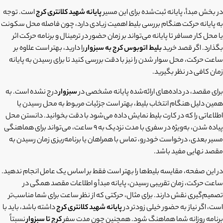
در بخش مبدأ، پایانه ثبت‌شده برای این مسیر
پایانه شهید کلانتری کرج
است. توجه
به پایانه حرکت هنگام بررسی بلیط اهمیت زیادی دارد، چون فاصله محل سکونت
یا محل کار مسافر تا پایانه می‌تواند بر زمان حضور در ترمینال و برنامه حرکت اثر
بگذارد. اگر قصد خرید
بلیط اتوبوس کرج به سبزوار
را دارید، بهتر است علاوه بر
ساعت حرکت، محل سوار شدن را نیز با دقت بررسی کنید تا برای رسیدن به پایانه
زمان کافی در نظر بگیرید.
برای مقصد، در داده‌های ارائه‌شده پایانه مشخصی در
سبزوار
درج نشده است. به
همین دلیل هنگام انتخاب بلیط، بهتر است جزئیات مربوط به محل رسیدن یا
اطلاعاتی را که در کارت بلیط نمایش داده می‌شود با دقت بخوانید. دانستن محل
پیاده شدن، به‌ویژه در سفری با مدت نزدیک به 9 ساعت، می‌تواند برای هماهنگی
مسیر بعدی، درخواست خودرو، تماس با همراهان یا برنامه‌ریزی زمان رسیدن به
مقصد نهایی مفید باشد.
در این صفحه، مقایسه بلیط‌ها را بهتر است فقط بر اساس یک عامل انجام ندهید.
ساعت حرکت، زمان تقریبی رسیدن، پایانه مبدأ و اطلاعات مقصد همگی در
تصمیم‌گیری نقش دارند. برای مثال، حرکتی که از نظر ساعت برای شما مناسب‌تر
است، اگر نیاز به حضور خیلی زودتر در
پایانه شهید کلانتری کرج
داشته باشد، باید با
برنامه روزانه شما هماهنگ شود. همچنین چون مدت سفر
کرج تا سبزوار
نسبتاً