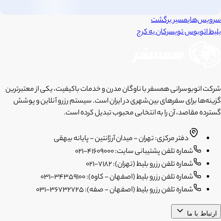
سرویس‌های
مسیر برگشت
بلیط اتوبوس
تویسرکان
به
کرج
شرکت اتوبوسرانی همسفر با ناوگان مدرن و خدمات باکیفیت، یکی از معتبرترین
گزینه‌ها برای سفرهای بین‌شهری در ایران است. سیستم رزرو آنلاین و پوشش
گسترده مقاصد، آن را به انتخابی محبوب تبدیل کرده است.
دفتر مرکزی: تهران - میدان آرژانتین - پایانه بیهقی
شماره تلفن پشتیبانی سایت: 41609000-021
شماره تلفن رزرو بلیط (تهران): 7182-021
شماره تلفن رزرو بلیط (اصفهان - کاوه): 34359100-031
شماره تلفن رزرو بلیط (اصفهان - صفه): 36732725-031
ارتباط با ما