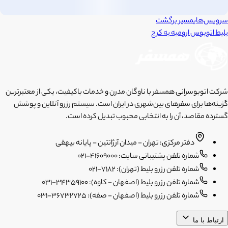
سرویس‌های
مسیر برگشت
بلیط اتوبوس
ارومیه
به
کرج
شرکت اتوبوسرانی همسفر با ناوگان مدرن و خدمات باکیفیت، یکی از معتبرترین
گزینه‌ها برای سفرهای بین‌شهری در ایران است. سیستم رزرو آنلاین و پوشش
گسترده مقاصد، آن را به انتخابی محبوب تبدیل کرده است.
دفتر مرکزی: تهران - میدان آرژانتین - پایانه بیهقی
شماره تلفن پشتیبانی سایت: 41609000-021
شماره تلفن رزرو بلیط (تهران): 7182-021
شماره تلفن رزرو بلیط (اصفهان - کاوه): 34359100-031
شماره تلفن رزرو بلیط (اصفهان - صفه): 36732725-031
ارتباط با ما