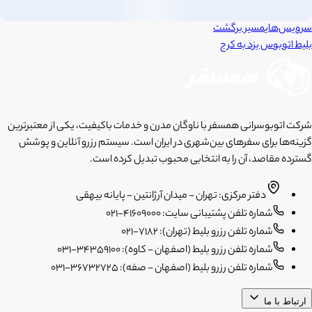
سرویس‌های
مسیر برگشت
بلیط اتوبوس
یزد
به
کرج
شرکت اتوبوسرانی همسفر با ناوگان مدرن و خدمات باکیفیت، یکی از معتبرترین
گزینه‌ها برای سفرهای بین‌شهری در ایران است. سیستم رزرو آنلاین و پوشش
گسترده مقاصد، آن را به انتخابی محبوب تبدیل کرده است.
دفتر مرکزی: تهران - میدان آرژانتین - پایانه بیهقی
شماره تلفن پشتیبانی سایت: 41609000-021
شماره تلفن رزرو بلیط (تهران): 7182-021
شماره تلفن رزرو بلیط (اصفهان - کاوه): 34359100-031
شماره تلفن رزرو بلیط (اصفهان - صفه): 36732725-031
ارتباط با ما