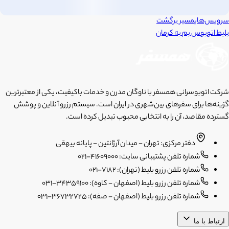
سرویس‌های
مسیر برگشت
بلیط اتوبوس
بم
به
کرمان
شرکت اتوبوسرانی همسفر با ناوگان مدرن و خدمات باکیفیت، یکی از معتبرترین
گزینه‌ها برای سفرهای بین‌شهری در ایران است. سیستم رزرو آنلاین و پوشش
گسترده مقاصد، آن را به انتخابی محبوب تبدیل کرده است.
دفتر مرکزی: تهران - میدان آرژانتین - پایانه بیهقی
شماره تلفن پشتیبانی سایت: 41609000-021
شماره تلفن رزرو بلیط (تهران): 7182-021
شماره تلفن رزرو بلیط (اصفهان - کاوه): 34359100-031
شماره تلفن رزرو بلیط (اصفهان - صفه): 36732725-031
ارتباط با ما