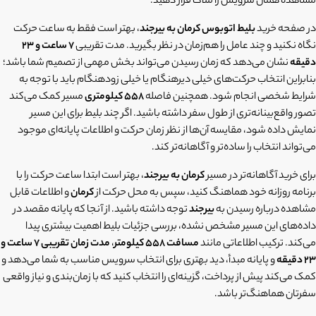
مشاهده همان سرویس را ملاک قرار دهید.
در صفحه خرید
بلیط اتوبوس کرمان به بیرجند
، بهتر است فقط به ساعت حرکت
نگاه نکنید و چند عامل را هم‌زمان در نظر بگیرید. مدت تقریبی
7 ساعت و 23
دقیقه
نشان می‌دهد که زمان رسیدن می‌تواند بخش مهمی از تصمیم شما باشد؛
بنابراین انتخاب حرکت‌های خیلی دیرهنگام یا خیلی زودهنگام باید با توجه به
شرایط شخصی انجام شود. همچنین فاصله
558 کیلومتری
مسیر کمک می‌کند
تصور واقع‌بینانه‌تری از طول سفر داشته باشید. اگر چند بلیط برای این مسیر
نمایش داده شود، مقایسه آن‌ها از نظر زمان حرکت و اطلاعات پایانه‌ای موجود
می‌تواند انتخاب را ساده‌تر و آگاهانه‌تر کند.
برای خرید آگاهانه‌تر در مسیر
کرمان به بیرجند
، بهتر است ابتدا ساعت حرکت را با
برنامه روزانه خود هماهنگ کنید، سپس به محل حرکت از
کرمان
و اطلاعات قابل
مشاهده درباره رسیدن به
بیرجند
توجه داشته باشید. از آنجا که پایانه مقصد در
داده‌های این مسیر مشخص نشده، بررسی جزئیات بلیط اهمیت بیشتری پیدا
می‌کند. ترکیب اطلاعاتی مانند
مسافت 558 کیلومتر
،
مدت زمان تقریبی 7 ساعت و
23 دقیقه
و پایانه مبدأ، دید بهتری برای انتخاب سرویس مناسب به شما می‌دهد و
کمک می‌کند پیش از پرداخت، گزینه‌ای را انتخاب کنید که با زمان‌بندی و نیاز واقعی
سفرتان هماهنگ‌تر باشد.