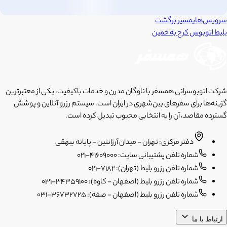
سرویس‌های
مسیر برگشت
بلیط اتوبوس
کرج
به
خمین
شرکت اتوبوسرانی همسفر با ناوگان مدرن و خدمات باکیفیت، یکی از معتبرترین
گزینه‌ها برای سفرهای بین‌شهری در ایران است. سیستم رزرو آنلاین و پوشش
گسترده مقاصد، آن را به انتخابی محبوب تبدیل کرده است.
دفتر مرکزی: تهران - میدان آرژانتین - پایانه بیهقی
شماره تلفن پشتیبانی سایت: 41609000-021
شماره تلفن رزرو بلیط (تهران): 7182-021
شماره تلفن رزرو بلیط (اصفهان - کاوه): 34359100-031
شماره تلفن رزرو بلیط (اصفهان - صفه): 36732725-031
ارتباط با ما