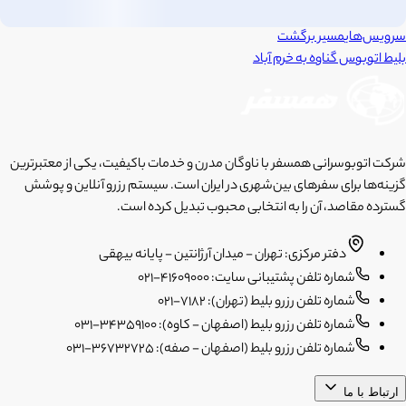
سرویس‌های
مسیر برگشت
بلیط اتوبوس
گناوه
به
خرم آباد
شرکت اتوبوسرانی همسفر با ناوگان مدرن و خدمات باکیفیت، یکی از معتبرترین
گزینه‌ها برای سفرهای بین‌شهری در ایران است. سیستم رزرو آنلاین و پوشش
گسترده مقاصد، آن را به انتخابی محبوب تبدیل کرده است.
دفتر مرکزی: تهران - میدان آرژانتین - پایانه بیهقی
شماره تلفن پشتیبانی سایت: 41609000-021
شماره تلفن رزرو بلیط (تهران): 7182-021
شماره تلفن رزرو بلیط (اصفهان - کاوه): 34359100-031
شماره تلفن رزرو بلیط (اصفهان - صفه): 36732725-031
ارتباط با ما