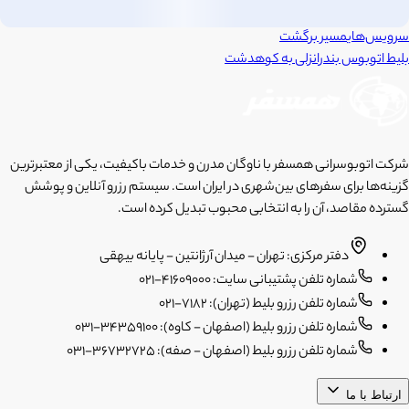
سرویس‌های
مسیر برگشت
بلیط اتوبوس
بندرانزلی
به
کوهدشت
شرکت اتوبوسرانی همسفر با ناوگان مدرن و خدمات باکیفیت، یکی از معتبرترین
گزینه‌ها برای سفرهای بین‌شهری در ایران است. سیستم رزرو آنلاین و پوشش
گسترده مقاصد، آن را به انتخابی محبوب تبدیل کرده است.
دفتر مرکزی: تهران - میدان آرژانتین - پایانه بیهقی
شماره تلفن پشتیبانی سایت: 41609000-021
شماره تلفن رزرو بلیط (تهران): 7182-021
شماره تلفن رزرو بلیط (اصفهان - کاوه): 34359100-031
شماره تلفن رزرو بلیط (اصفهان - صفه): 36732725-031
ارتباط با ما