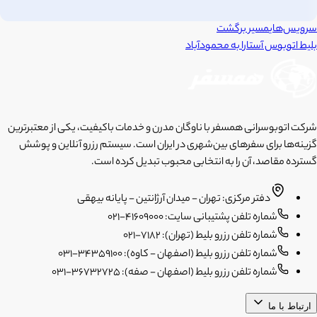
سرویس‌های
مسیر برگشت
بلیط اتوبوس
آستارا
به
محمودآباد
شرکت اتوبوسرانی همسفر با ناوگان مدرن و خدمات باکیفیت، یکی از معتبرترین
گزینه‌ها برای سفرهای بین‌شهری در ایران است. سیستم رزرو آنلاین و پوشش
گسترده مقاصد، آن را به انتخابی محبوب تبدیل کرده است.
دفتر مرکزی: تهران - میدان آرژانتین - پایانه بیهقی
شماره تلفن پشتیبانی سایت: 41609000-021
شماره تلفن رزرو بلیط (تهران): 7182-021
شماره تلفن رزرو بلیط (اصفهان - کاوه): 34359100-031
شماره تلفن رزرو بلیط (اصفهان - صفه): 36732725-031
ارتباط با ما