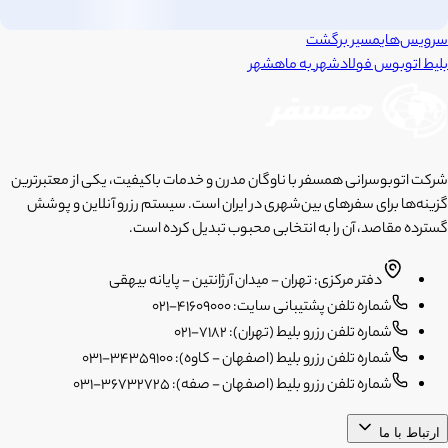
سرویس‌های
مسیر برگشت
بلیط اتوبوس
فولادشهر
به
ماهشهر
شرکت اتوبوسرانی همسفر با ناوگان مدرن و خدمات باکیفیت، یکی از معتبرترین
گزینه‌ها برای سفرهای بین‌شهری در ایران است. سیستم رزرو آنلاین و پوشش
گسترده مقاصد، آن را به انتخابی محبوب تبدیل کرده است.
دفتر مرکزی: تهران - میدان آرژانتین - پایانه بیهقی
شماره تلفن پشتیبانی سایت: 41609000-021
شماره تلفن رزرو بلیط (تهران): 7182-021
شماره تلفن رزرو بلیط (اصفهان - کاوه): 34359100-031
شماره تلفن رزرو بلیط (اصفهان - صفه): 36732725-031
ارتباط با ما