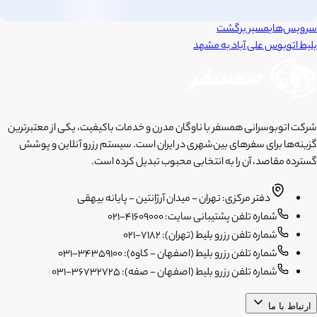
سرویس‌های
مسیر برگشت
بلیط اتوبوس
علی آباد
به
مشهد
شرکت اتوبوسرانی همسفر با ناوگان مدرن و خدمات باکیفیت، یکی از معتبرترین
گزینه‌ها برای سفرهای بین‌شهری در ایران است. سیستم رزرو آنلاین و پوشش
گسترده مقاصد، آن را به انتخابی محبوب تبدیل کرده است.
دفتر مرکزی: تهران - میدان آرژانتین - پایانه بیهقی
شماره تلفن پشتیبانی سایت: 41609000-021
شماره تلفن رزرو بلیط (تهران): 7182-021
شماره تلفن رزرو بلیط (اصفهان - کاوه): 34359100-031
شماره تلفن رزرو بلیط (اصفهان - صفه): 36732725-031
ارتباط با ما