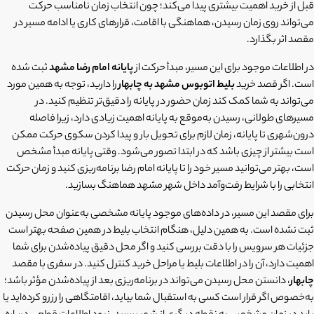
قبل از خرید اهمیت بیشتری پیدا می‌کند؛ چون انتخاب زمان نامناسب حرکت
می‌تواند روی زمان رسیدن، هماهنگی با اقامت، قرارهای کاری یا ادامه مسیر در
مقصد اثر بگذارد.
در اطلاعات موجود برای این مسیر، مبدأ حرکت از
پایانه امام رضا مشهد
ثبت شده
است. اگر قصد خرید
بلیط اتوبوس مشهد به چابهار
را دارید، توجه به همین مورد
می‌تواند به شما کمک کند زمان حضور در پایانه را دقیق‌تر تنظیم کنید. در
مسیرهای طولانی، رسیدن به‌موقع به پایانه اهمیت زیادی دارد، زیرا فاصله
درون‌شهری تا پایانه، زمان لازم برای تحویل بار و پیدا کردن سکوی حرکت ممکن
است بیشتر از چیزی باشد که در ابتدا تصور می‌شود. وقتی پایانه مبدأ مشخص
است، بهتر می‌توانید مسیر خود را تا پایانه امام رضا برنامه‌ریزی کنید و زمان حرکت
انتخابی را با شرایط رفت‌وآمد داخل شهر مشهد هماهنگ بسازید.
برای مقصد این مسیر، در داده‌های موجود پایانه مشخصی به‌عنوان محل رسیدن
ثبت نشده است. به همین دلیل، هنگام انتخاب بلیط در همین صفحه بهتر است
جزئیات هر سرویس را با دقت بررسی کنید و اگر محل دقیق پیاده‌شدن برای شما
اهمیت دارد، آن را در اطلاعات بلیط یا مراحل خرید کنترل کنید. در سفری با مقصد
چابهار
، دانستن محل رسیدن می‌تواند در برنامه‌ریزی بعد از پیاده‌شدن مؤثر باشد؛
به‌خصوص اگر قرار است کسی به استقبال شما بیاید، اقامتگاهی را رزرو کرده‌اید یا