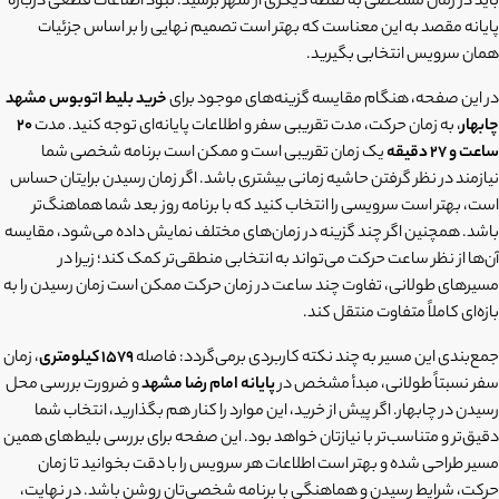
باید در زمان مشخصی به نقطه دیگری از شهر برسید. نبود اطلاعات قطعی درباره
پایانه مقصد به این معناست که بهتر است تصمیم نهایی را بر اساس جزئیات
همان سرویس انتخابی بگیرید.
در این صفحه، هنگام مقایسه گزینه‌های موجود برای
خرید بلیط اتوبوس مشهد
چابهار
، به زمان حرکت، مدت تقریبی سفر و اطلاعات پایانه‌ای توجه کنید. مدت
۲۰
ساعت و ۲۷ دقیقه
یک زمان تقریبی است و ممکن است برنامه شخصی شما
نیازمند در نظر گرفتن حاشیه زمانی بیشتری باشد. اگر زمان رسیدن برایتان حساس
است، بهتر است سرویسی را انتخاب کنید که با برنامه روز بعد شما هماهنگ‌تر
باشد. همچنین اگر چند گزینه در زمان‌های مختلف نمایش داده می‌شود، مقایسه
آن‌ها از نظر ساعت حرکت می‌تواند به انتخابی منطقی‌تر کمک کند؛ زیرا در
مسیرهای طولانی، تفاوت چند ساعت در زمان حرکت ممکن است زمان رسیدن را به
بازه‌ای کاملاً متفاوت منتقل کند.
جمع‌بندی این مسیر به چند نکته کاربردی برمی‌گردد: فاصله
۱۵۷۹ کیلومتری
، زمان
سفر نسبتاً طولانی، مبدأ مشخص در
پایانه امام رضا مشهد
و ضرورت بررسی محل
رسیدن در چابهار. اگر پیش از خرید، این موارد را کنار هم بگذارید، انتخاب شما
دقیق‌تر و متناسب‌تر با نیازتان خواهد بود. این صفحه برای بررسی بلیط‌های همین
مسیر طراحی شده و بهتر است اطلاعات هر سرویس را با دقت بخوانید تا زمان
حرکت، شرایط رسیدن و هماهنگی با برنامه شخصی‌تان روشن باشد. در نهایت،