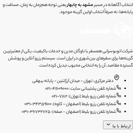
انتخاب آگاهانه در مسیر
مشهد به چابهار
یعنی توجه هم‌زمان به زمان، مسافت و
پایانه‌ها، نه صرفاً انتخاب اولین گزینه موجود.
شرکت اتوبوسرانی همسفر با ناوگان مدرن و خدمات باکیفیت، یکی از معتبرترین
گزینه‌ها برای سفرهای بین‌شهری در ایران است. سیستم رزرو آنلاین و پوشش
گسترده مقاصد، آن را به انتخابی محبوب تبدیل کرده است.
دفتر مرکزی: تهران - میدان آرژانتین - پایانه بیهقی
شماره تلفن پشتیبانی سایت: 41609000-021
شماره تلفن رزرو بلیط (تهران): 7182-021
شماره تلفن رزرو بلیط (اصفهان - کاوه): 34359100-031
شماره تلفن رزرو بلیط (اصفهان - صفه): 36732725-031
ارتباط با ما