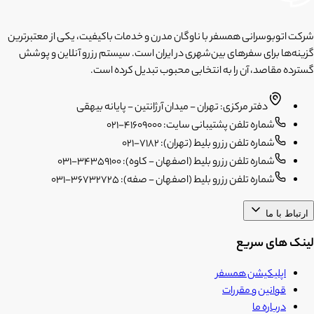
شرکت اتوبوسرانی همسفر با ناوگان مدرن و خدمات باکیفیت، یکی از معتبرترین
گزینه‌ها برای سفرهای بین‌شهری در ایران است. سیستم رزرو آنلاین و پوشش
گسترده مقاصد، آن را به انتخابی محبوب تبدیل کرده است.
دفتر مرکزی: تهران - میدان آرژانتین - پایانه بیهقی
شماره تلفن پشتیبانی سایت: 41609000-021
شماره تلفن رزرو بلیط (تهران): 7182-021
شماره تلفن رزرو بلیط (اصفهان - کاوه): 34359100-031
شماره تلفن رزرو بلیط (اصفهان - صفه): 36732725-031
ارتباط با ما
لینک های سریع
اپلیکیشن همسفر
قوانین و مقررات
درباره ما